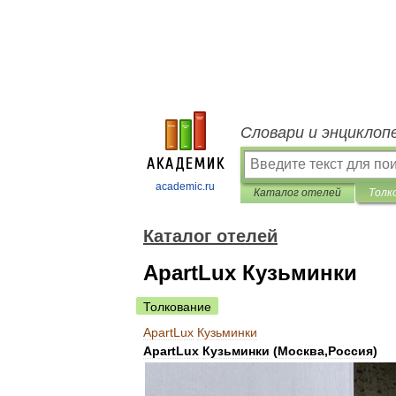
Словари и энциклоп
academic.ru
Каталог отелей
Толк
Каталог отелей
ApartLux Кузьминки
Толкование
ApartLux
Кузьминки
ApartLux
Кузьминки
(
Москва
,
Россия
)