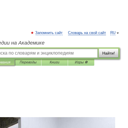
Запомнить сайт
Словарь на свой сайт
RU
едии на Академике
Найти!
ования
Переводы
Книги
Игры ⚽