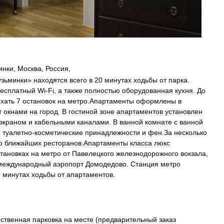
инки
,
Москва
,
Россия
,
узьминки
»
находятся
всего
в
20
минутах
ходьбы
от
парка
.
есплатный
Wi
-
Fi
,
а
также
полностью
оборудованная
кухня
.
До
хать
7
остановок
на
метро
.
Апартаменты
оформлены
в
т
окнами
на
город
.
В
гостиной
зоне
апартаментов
установлен
экраном
и
кабельными
каналами
.
В
ванной
комнате
с
ванной
е
туалетно
-
косметические
принадлежности
и
фен
.
За
несколько
о
ближайших
ресторанов
.
Апартаменты
класса
люкс
тановках
на
метро
от
Павелецкого
железнодорожного
вокзала
,
международный
аэропорт
Домодедово
.
Станция
метро
5
минутах
ходьбы
от
апартаментов
.
ственная
парковка
на
месте
(
предварительный
заказ