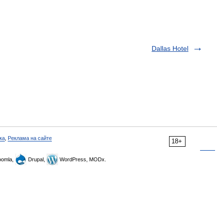
Dallas Hotel
ка
,
Реклама на сайте
18+
omla,
Drupal,
WordPress, MODx.