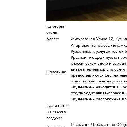
Категория
отеля:
Адрес:
Жигулевская
Улица
12
,
Кузьм
Апартаменты
класса
люкс
«
К
Кузьминки
.
К
услугам
гостей
б
Красной
площади
нужно
прое
классическом
стиле
и
выходя
диван
и
телевизор
с
плоским
Описание:
предоставляются
бесплатны
минут
можно
пешком
дойти
д
«
Кузьминки
»
находятся
в
5
ос
откуда
ходит
авиаэкспресс
в
«
Кузьминки
»
расположена
в
Еда
и
питье:
На
свежем
воздухе:
Бесплатно
!
Бесплатная
Обще