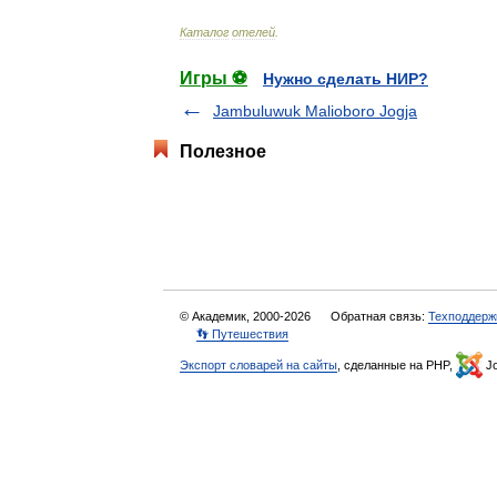
Каталог
отелей
.
Игры ⚽
Нужно сделать НИР?
Jambuluwuk Malioboro Jogja
Полезное
© Академик, 2000-2026
Обратная связь:
Техподдерж
👣 Путешествия
Экспорт словарей на сайты
, сделанные на PHP,
Jo