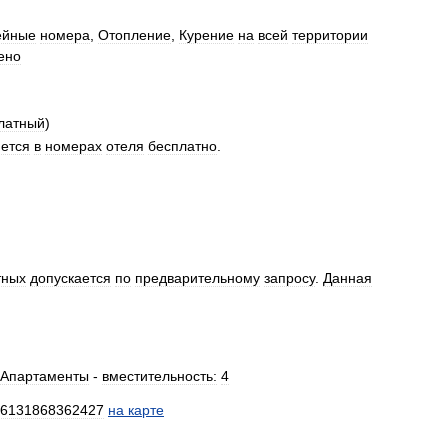
ейные
номера
,
Отопление
,
Курение
на
всей
территории
ено
латный
)
ется
в
номерах
отеля
бесплатно
.
тных
допускается
по
предварительному
запросу
.
Данная
Апартаменты
-
вместительность:
4
6131868362427
на
карте