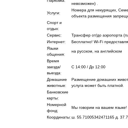
Парковка:
невозможен
) .
Номера
для
некурящих
,
Сем
Услуги:
объекта
размещения
запрещ
Спорт
и
отдых:
Сервис:
Трансфер
от
/
до
аэропорта
(
п
Интернет:
Бесплатно
!
Wi
-
Fi
предоставля
Языки
на
русском
,
на
английском
общения:
Время
заезда
/
C
14:00
/
До
12:00
выезда:
Домашние
Размещение
домашних
живо
животные:
услуга
может
быть
платной
.
Банковские
карты:
Номерной
Мы
говорим
на
вашем
языке
!
фонд:
Координаты:
ш
.
55
.
71005342471165
д
.
37
.
7